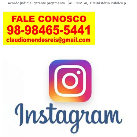
Acordo judicial garante pagamento de servidores da enfermagem do estado, que atuam na Santa Casa de Cururupu.
APICUM-AÇU: Ministério Público pede cancelamento de shows em Apicum-Açu