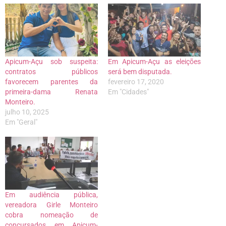
Apicum-Açu sob suspeita:
Em Apicum-Açu as eleições
contratos públicos
será bem disputada.
favorecem parentes da
fevereiro 17, 2020
primeira-dama Renata
Em "Cidades"
Monteiro.
julho 10, 2025
Em "Geral"
Em audiência pública,
vereadora Girle Monteiro
cobra nomeação de
concursados em Apicum-