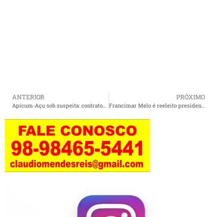
ANTERIOR
PRÓXIMO
Apicum-Açu sob suspeita: contratos públicos favorecem parentes da primeira-dama Renata Monteiro.
Francimar Melo é reeleito presidente estadual do PT no Maranhão com 58% dos votos, mas cabe recursos, entenda.