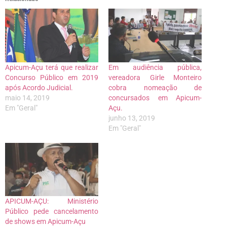
Apicum-Açu terá que realizar
Em audiência pública,
Concurso Público em 2019
vereadora Girle Monteiro
após Acordo Judicial.
cobra nomeação de
maio 14, 2019
concursados em Apicum-
Em "Geral"
Açu.
junho 13, 2019
Em "Geral"
APICUM-AÇU: Ministério
Público pede cancelamento
de shows em Apicum-Açu