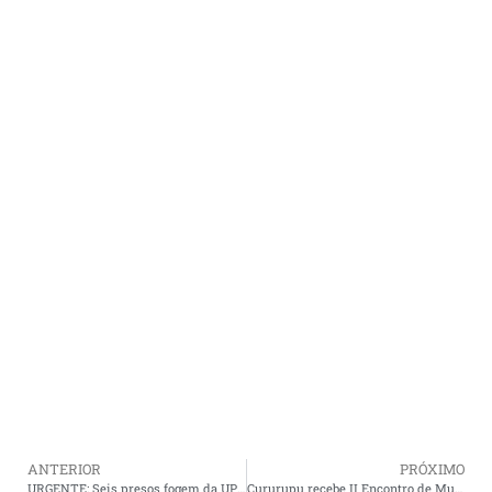
ANTERIOR
PRÓXIMO
URGENTE: Seis presos fogem da UPR de Cururupu; polícia já busca foragidos.
Cururupu recebe II Encontro de Mulheres Negras Rurais Quilombolas contra a violência doméstica