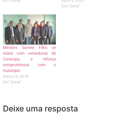
Em "Geral"
julho 9, 2026
Em "Geral"
Ministro Sarney Filho se
reúne com vereadores de
Cururupu e reforça
compromissos com o
município.
março 6, 2018
Em "Geral"
Deixe uma resposta