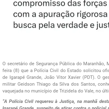
O secretário de Segurança Pública do Maranhão, M
feira (8) que a Polícia Civil do Estado solicitou of
de Igarapé Grande, João Vitor Xavier (PDT). O ge
militar Geidson Thiago da Silva dos Santos, con
vaquejada no município de Trizidela do Vale, no úl
“A Polícia Civil requereu à Justiça, na manhã desta
Igarapé Grande, suspeito de atirar contra o policial