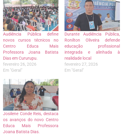
Audiência Pública define
Durante Audiência Pública,
novos cursos técnicos no
Ronilton Oliveira defende
Centro Educa Mais
educação profissional
Professora Joana Batista
integrada e alinhada à
Dias em Cururupu.
realidade local
fevereiro 26, 2026
fevereiro 27, 2026
Em "Geral"
Em "Geral"
Josilene Conde Reis, destaca
os avanços do novo Centro
Educa Mais Professora
Joana Batista Dias.