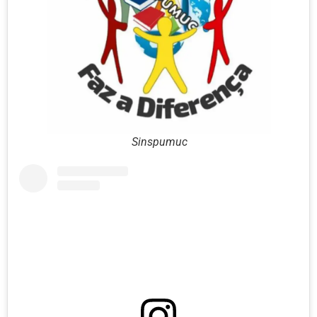
Sinspumuc