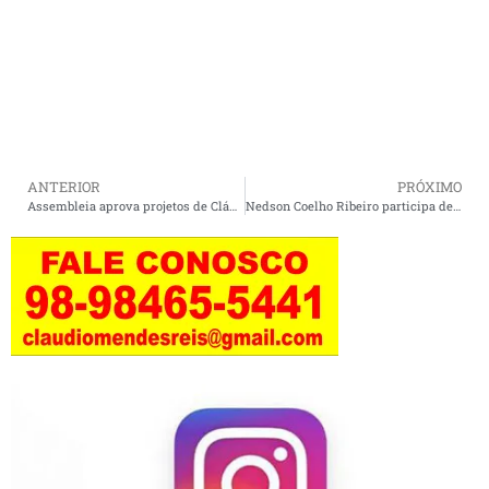
ANTERIOR
PRÓXIMO
Assembleia aprova projetos de Cláudio Cunha que protegem o direito à moradia e valorizam o litoral
Nedson Coelho Ribeiro participa de audiência pública e destaca avanço da educação estadual em Cururupu.