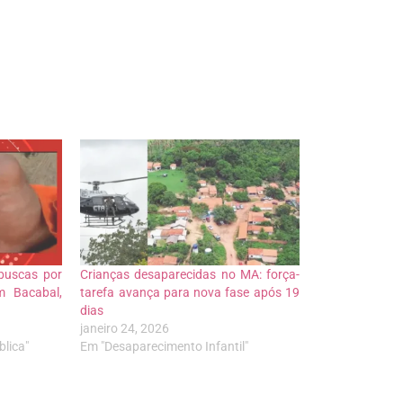
buscas por
Crianças desaparecidas no MA: força-
m Bacabal,
tarefa avança para nova fase após 19
dias
janeiro 24, 2026
lica"
Em "Desaparecimento Infantil"