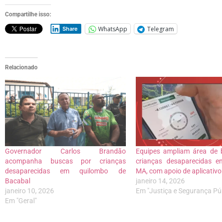
Compartilhe isso:
WhatsApp
Telegram
Share
Relacionado
Governador Carlos Brandão
Equipes ampliam área de 
acompanha buscas por crianças
crianças desaparecidas e
desaparecidas em quilombo de
MA, com apoio de aplicativo
Bacabal
janeiro 14, 2026
janeiro 10, 2026
Em "Justiça e Segurança Púb
Em "Geral"