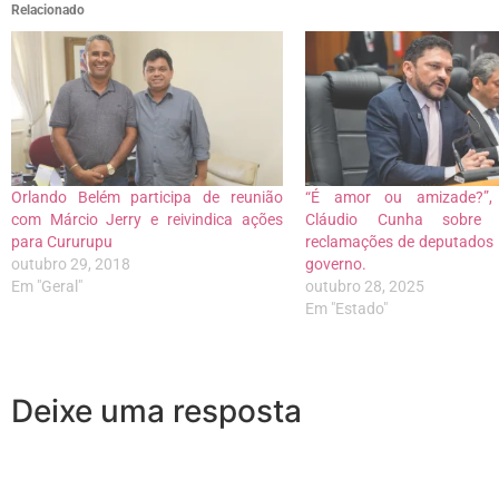
Relacionado
Orlando Belém participa de reunião
“É amor ou amizade?”, 
com Márcio Jerry e reivindica ações
Cláudio Cunha sobre in
para Cururupu
reclamações de deputados 
outubro 29, 2018
governo.
Em "Geral"
outubro 28, 2025
Em "Estado"
Deixe uma resposta