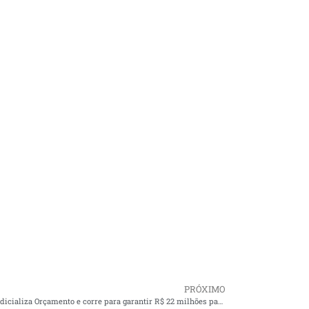
PRÓXIMO
Braide judicializa Orçamento e corre para garantir R$ 22 milhões para o Carnaval enquanto Saúde espera.