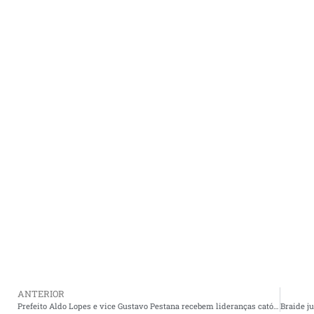
ANTERIOR
Prefeito Aldo Lopes e vice Gustavo Pestana recebem lideranças católicas de Cururupu em encontro institucional.