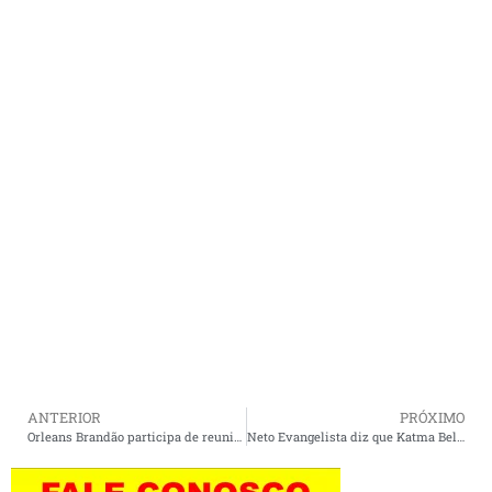
ANTERIOR
PRÓXIMO
Orleans Brandão participa de reunião com pré-candidatos do Podemos e fortalece diálogo com a legenda no estado.
Neto Evangelista diz que Katma Belém consolida força política em Cururupu durante lançamento de pré-candidatura a deputada federal ao lado de Juscelino Filho.