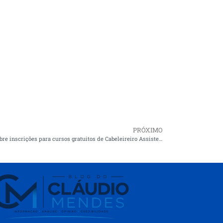
PRÓXIMO
SENAC abre inscrições para cursos gratuitos de Cabeleireiro Assistente e Manicure em Cururupu.