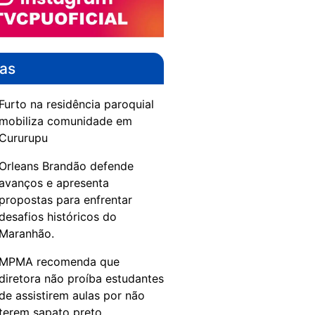
das
Furto na residência paroquial
mobiliza comunidade em
Cururupu
Orleans Brandão defende
avanços e apresenta
propostas para enfrentar
desafios históricos do
Maranhão.
MPMA recomenda que
diretora não proíba estudantes
de assistirem aulas por não
terem sapato preto.