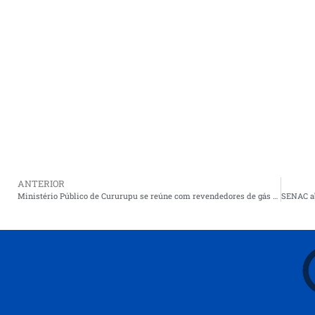
ANTERIOR
Ministério Público de Cururupu se reúne com revendedores de gás após apreensão