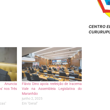
CENTRO E
CURURUPU
 Anuncia
Flávio Dino apoia reeleição de Iracema
s’ nos Três
Vale na Assembleia Legislativa do
Maranhão
junho 2, 2025
icas"
Em "Geral"