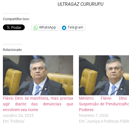
ULTRAGAZ CURURUPU
Compartilhe isso:
WhatsApp
Telegram
Relacionado
Flávio Dino se manifesta, mas precisa
Ministro Flávio Dino
agir diante das denúncias que
Suspensão de ‘Penduricalho
envolvem seu nome
Poderes
outubro 24, 2025
fevereiro 7, 2026
Em "Política"
Em "Justiça e Políticas Públ