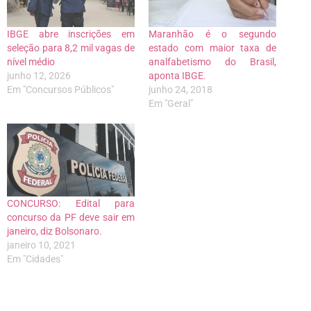
IBGE abre inscrições em
Maranhão é o segundo
seleção para 8,2 mil vagas de
estado com maior taxa de
nível médio
analfabetismo do Brasil,
junho 12, 2026
aponta IBGE.
Em "Concursos Públicos"
junho 24, 2018
Em "Geral"
CONCURSO: Edital para
concurso da PF deve sair em
janeiro, diz Bolsonaro.
janeiro 10, 2021
Em "Cidades"