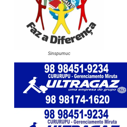
Sinspumuc