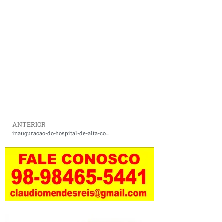
ANTERIOR
inauguracao-do-hospital-de-alta-complexidade-da-regiao-tocantina-1