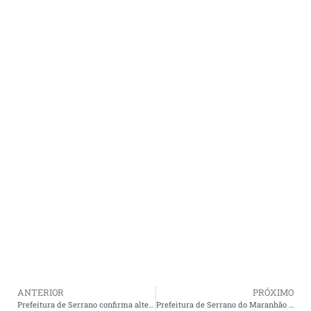
ANTERIOR
PRÓXIMO
Prefeitura de Serrano confirma alteração de seletivo para está terça-feira 23.
Prefeitura de Serrano do Maranhão Cancela edital do processo seletivo.