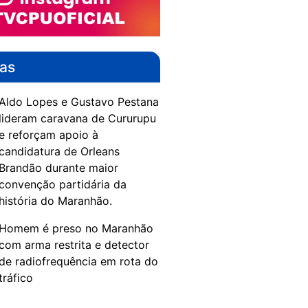
das
Aldo Lopes e Gustavo Pestana
lideram caravana de Cururupu
e reforçam apoio à
candidatura de Orleans
Brandão durante maior
convenção partidária da
história do Maranhão.
Homem é preso no Maranhão
com arma restrita e detector
de radiofrequência em rota do
tráfico