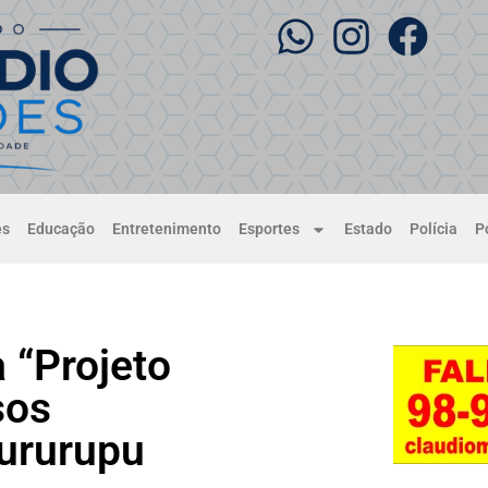
es
Educação
Entretenimento
Esportes
Estado
Polícia
Po
a “Projeto
sos
Cururupu