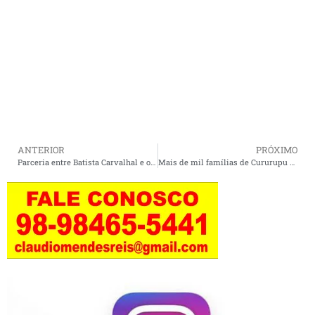
ANTERIOR
PRÓXIMO
Parceria entre Batista Carvalhal e o secretário da Setres, Jowbert Alves entregam 160 cestas básicas em Cururupu.
Mais de mil famílias de Cururupu ainda não recebem desconto do programa tarifa social de energia.