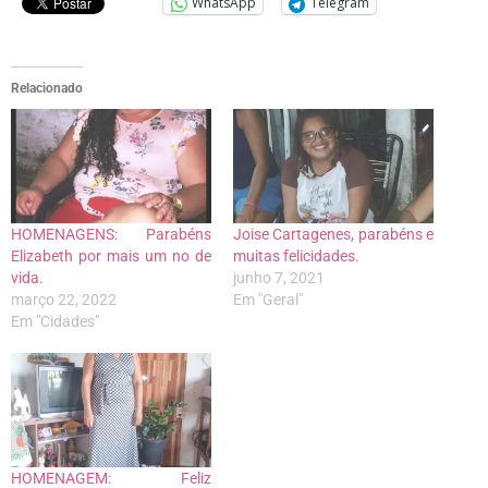
WhatsApp
Telegram
Relacionado
HOMENAGENS: Parabéns
Joise Cartagenes, parabéns e
Elizabeth por mais um no de
muitas felicidades.
vida.
junho 7, 2021
março 22, 2022
Em "Geral"
Em "Cidades"
HOMENAGEM: Feliz