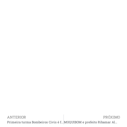
ANTERIOR
PRÓXIMO
Primeira turma Bombeiros Civis é formada em Cururupu.
MOQUIBOM e prefeito Ribamar Almeida assinam acordo que beneficia as comunidades de Serrano.