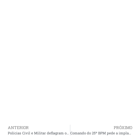
ANTERIOR
PRÓXIMO
Polícias Civil e Militar deflagram operação de combate ao crime organizado na cidade de Cururupu.
Comando do 25º BPM pede a implantação do Projeto de Patrulhamento Fluvial nas ilhas de Cururupu.