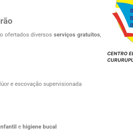
irão
do ofertados diversos
serviços gratuitos
,
CENTRO E
CURURUPU
lúor e escovação supervisionada
nfantil
e
higiene bucal