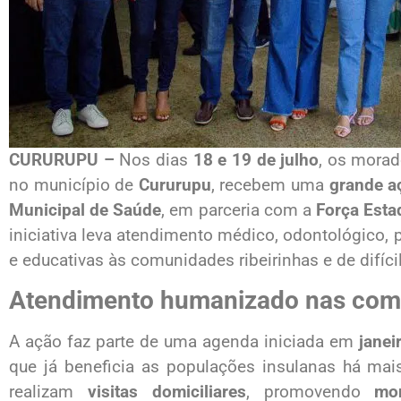
CURURUPU –
Nos dias
18 e 19 de julho
, os mora
no município de
Cururupu
, recebem uma
grande a
Municipal de Saúde
, em parceria com a
Força Est
iniciativa leva atendimento médico, odontológico, 
e educativas às comunidades ribeirinhas e de difíci
Atendimento humanizado nas comu
A ação faz parte de uma agenda iniciada em
janei
que já beneficia as populações insulanas há mai
realizam
visitas domiciliares
, promovendo
mo