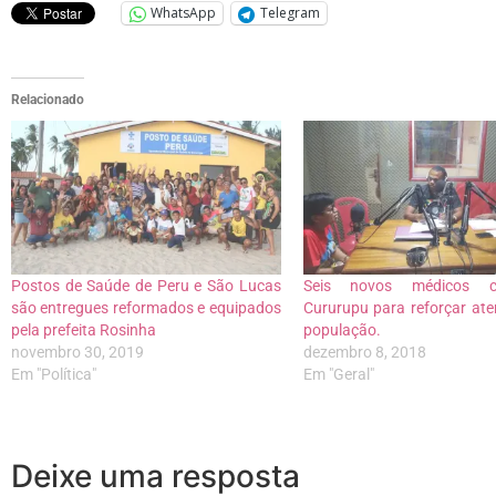
WhatsApp
Telegram
Relacionado
Postos de Saúde de Peru e São Lucas
Seis novos médicos 
são entregues reformados e equipados
Cururupu para reforçar at
pela prefeita Rosinha
população.
novembro 30, 2019
dezembro 8, 2018
Em "Política"
Em "Geral"
Deixe uma resposta