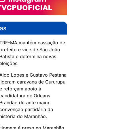
das
TRE-MA mantém cassação de
prefeito e vice de São João
Batista e determina novas
eleições.
Aldo Lopes e Gustavo Pestana
lideram caravana de Cururupu
e reforçam apoio à
candidatura de Orleans
Brandão durante maior
convenção partidária da
história do Maranhão.
Homem é preso no Maranhão