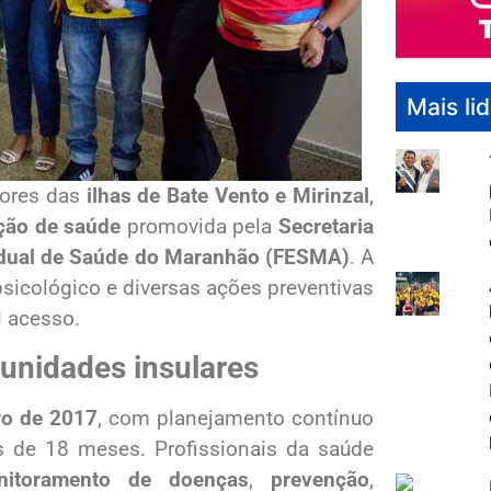
Mais li
dores das
ilhas de Bate Vento e Mirinzal
,
ção de saúde
promovida pela
Secretaria
adual de Saúde do Maranhão (FESMA)
. A
psicológico e diversas ações preventivas
l acesso.
nidades insulares
ro de 2017
, com planejamento contínuo
s de 18 meses. Profissionais da saúde
nitoramento de doenças
,
prevenção
,