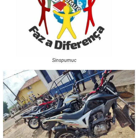
Sinspumuc