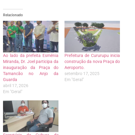
Relacionado
Ao lado da prefeita Esmênia
Prefeitura de Cururupu inicia
Miranda, Dr. Joel participa da
construção da nova Praça do
inauguração da Praça do
Aeroporto.
Tamancão no Anjo da
setembro 17, 2025
Guarda
Em "Geral"
abril 17, 2026
Em "Geral"
Secretário de Cultura de