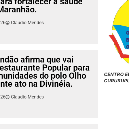
ara fortalecer a saúde
 Maranhão.
026
Claudio Mendes
ndão afirma que vai
estaurante Popular para
munidades do polo Olho
CENTRO E
CURURUPU
nte ato na Divinéia.
026
Claudio Mendes