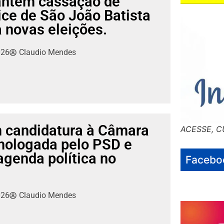
ntém cassação de
vice de São João Batista
 novas eleições.
026
Claudio Mendes
m candidatura à Câmara
ACESSE, C
mologada pelo PSD e
 agenda política no
Facebo
026
Claudio Mendes