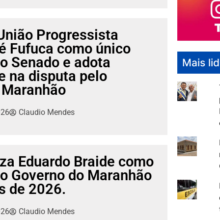
União Progressista
ré Fufuca como único
ao Senado e adota
Mais li
e na disputa pelo
 Maranhão
026
Claudio Mendes
iza Eduardo Braide como
ao Governo do Maranhão
s de 2026.
026
Claudio Mendes