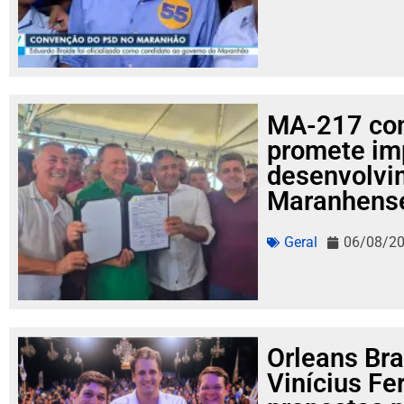
MA-217 com
promete im
desenvolvi
Maranhens
Geral
06/08/2
Orleans Bra
Vinícius Fe