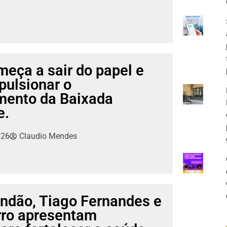
eça a sair do papel e
pulsionar o
mento da Baixada
e.
026
Claudio Mendes
ndão, Tiago Fernandes e
rro apresentam