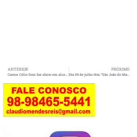
ANTERIOR
PRÓXIMO
Cantor Célio Som faz show em alusão ao Dia dos Namorados no Spazio Casa da Pizza.
Dia 09 de julho têm “São João do Matheus do Açaí”, um evento social imperdível.