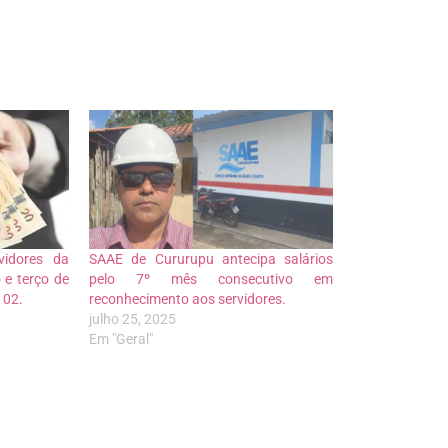
vidores da
SAAE de Cururupu antecipa salários
 e terço de
pelo 7º mês consecutivo em
 02.
reconhecimento aos servidores.
julho 25, 2025
Em "Geral"