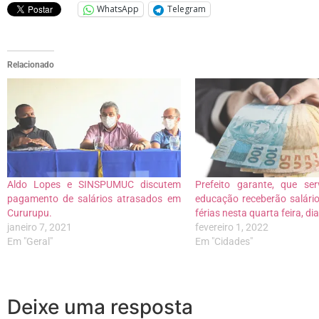
WhatsApp
Telegram
Relacionado
Aldo Lopes e SINSPUMUC discutem
Prefeito garante, que ser
pagamento de salários atrasados em
educação receberão salário
Cururupu.
férias nesta quarta feira, dia
janeiro 7, 2021
fevereiro 1, 2022
Em "Geral"
Em "Cidades"
Deixe uma resposta