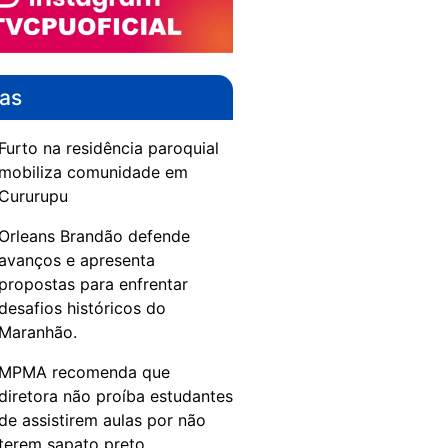
das
Furto na residência paroquial
mobiliza comunidade em
Cururupu
Orleans Brandão defende
avanços e apresenta
propostas para enfrentar
desafios históricos do
Maranhão.
MPMA recomenda que
diretora não proíba estudantes
de assistirem aulas por não
terem sapato preto.