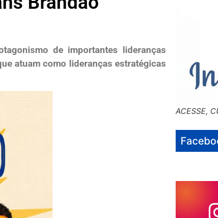
eans Brandão
tagonismo de importantes lideranças
 que atuam como lideranças estratégicas
ACESSE, C
Facebo