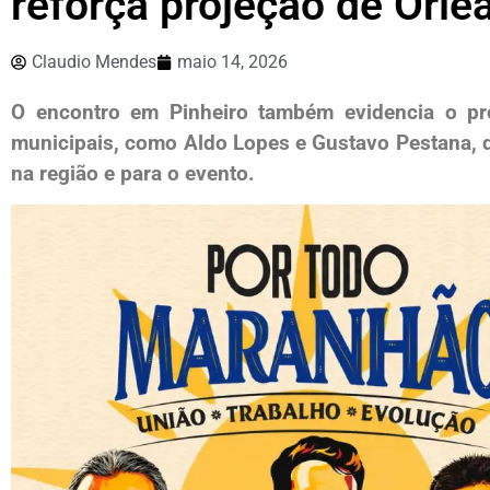
reforça projeção de Orl
Claudio Mendes
maio 14, 2026
O encontro em
Pinheiro
também evidencia o pro
municipais, como
Aldo Lopes
e
Gustavo Pestana
,
na região e para o evento.