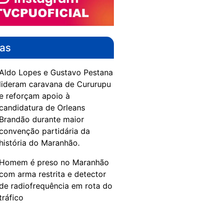
das
Aldo Lopes e Gustavo Pestana
lideram caravana de Cururupu
e reforçam apoio à
candidatura de Orleans
Brandão durante maior
convenção partidária da
história do Maranhão.
Homem é preso no Maranhão
com arma restrita e detector
de radiofrequência em rota do
tráfico