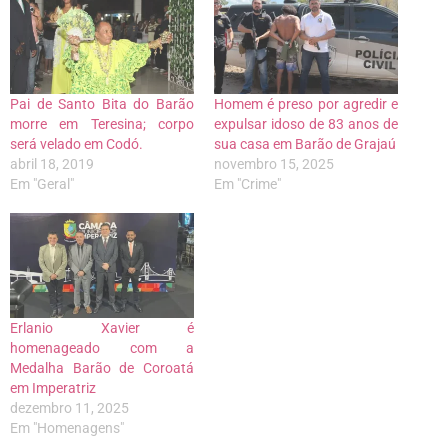
Pai de Santo Bita do Barão
Homem é preso por agredir e
morre em Teresina; corpo
expulsar idoso de 83 anos de
será velado em Codó.
sua casa em Barão de Grajaú
abril 18, 2019
novembro 15, 2025
Em "Geral"
Em "Crime"
Erlanio Xavier é
homenageado com a
Medalha Barão de Coroatá
em Imperatriz
dezembro 11, 2025
Em "Homenagens"