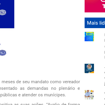
Mais li
is meses de seu mandato como vereador
esentado as demandas no plenário e
 públicas e atender os munícipes.
ositiva as suas ações. “Avalio de forma