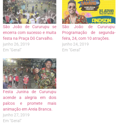
São João de Cururupu se
São João de Cururupu:
encerra com sucesso e muita
Programação de segunda-
festa na Praça Dô Carvalho.
feira, 24, com 10 atrações.
junho 26, 2019
junho 24, 2019
Em "Geral"
Em "Geral"
Festa Junina de Cururupu
acende a alegria em dois
palcos e promete mais
animação em Areia Branca.
junho 27, 2019
Em "Geral"