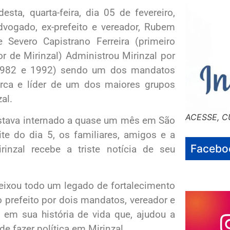
esta, quarta-feira, dia 05 de fevereiro,
vogado, ex-prefeito e vereador, Rubem
 Severo Capistrano Ferreira (primeiro
or de Mirinzal) Administrou Mirinzal por
1982 e 1992) sendo um dos mandatos
arca e líder de um dos maiores grupos
al.
ACESSE, C
tava internado a quase um mês em São
ite do dia 5, os familiares, amigos e a
Facebo
inzal recebe a triste notícia de seu
xou todo um legado de fortalecimento
prefeito por dois mandatos, vereador e
 em sua história de vida que, ajudou a
de fazer política em Mirinzal.