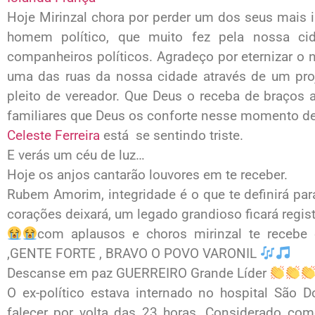
Hoje Mirinzal chora por perder um dos seus mais 
homem político, que muito fez pela nossa ci
companheiros políticos. Agradeço por eternizar o
uma das ruas da nossa cidade através de um proj
pleito de vereador. Que Deus o receba de braços
familiares que Deus os conforte nesse momento de
Celeste Ferreira
está
se sentindo triste.
E verás um céu de luz…
Hoje os anjos cantarão louvores em te receber.
Rubem Amorim, integridade é o que te definirá p
corações deixará, um legado grandioso ficará regi
com aplausos e choros mirinzal te receb
,GENTE FORTE , BRAVO O POVO VARONIL
Descanse em paz GUERREIRO Grande Líder
O ex-político estava internado no hospital São D
falecer por volta das 23 horas. Considerado com