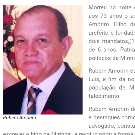
Morreu na noite d
aos 73 anos o ad
Amorim. Filho de
prefeito e fundad
dois mandatos,(
de 6 anos. Patri
políticos de Mirinz
Rubem Amorim es
Luis, e fim da no
população de Mir
falecimento.
Rubem Amorim dei
e destaques como 
Rubem Amorim
advogado, consta
escrever o hino de Mirinzal, e revolucionou a forma 