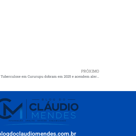
PRÓXIMO
Casos de Tuberculose em Cururupu dobram em 2025 e acendem alerta na Saúde Municipal
blogdoclaudiomendes.com.br