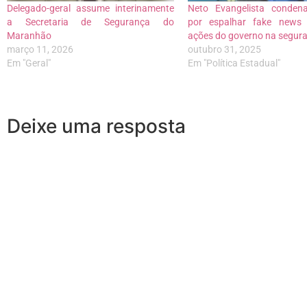
Delegado-geral assume interinamente
Neto Evangelista conden
a Secretaria de Segurança do
por espalhar fake news
Maranhão
ações do governo na segur
março 11, 2026
outubro 31, 2025
Em "Geral"
Em "Política Estadual"
Deixe uma resposta