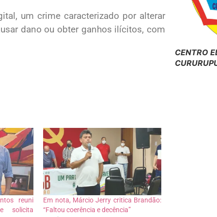
ital, um crime caracterizado por alterar
sar dano ou obter ganhos ilícitos, com
CENTRO E
CURURUPU
ntos reuni
Em nota, Márcio Jerry critica Brandão:
 solicita
“Faltou coerência e decência”