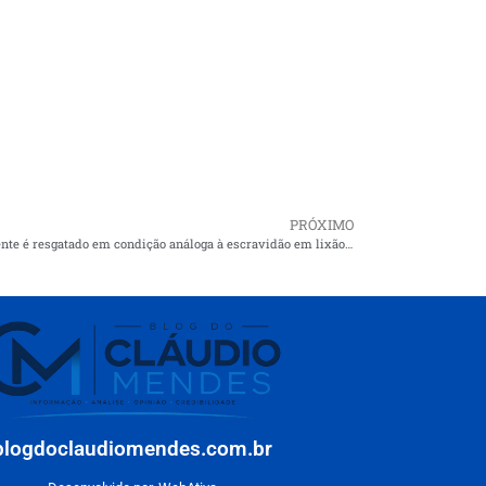
PRÓXIMO
Adolescente é resgatado em condição análoga à escravidão em lixão em Caxias
blogdoclaudiomendes.com.br