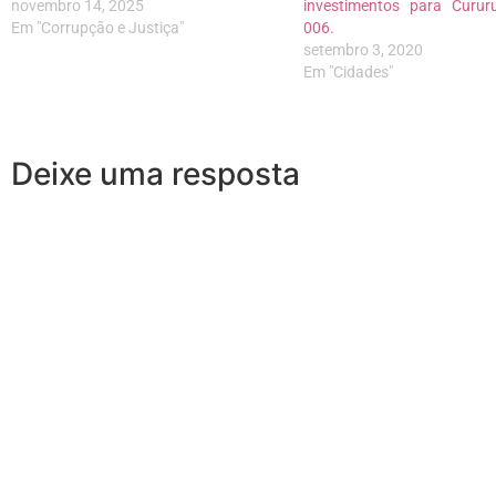
novembro 14, 2025
investimentos para Curu
Em "Corrupção e Justiça"
006.
setembro 3, 2020
Em "Cidades"
Deixe uma resposta