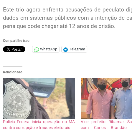
Este trio agora enfrenta acusações de peculato dig
dados em sistemas públicos com a intenção de cau
pena que pode chegar até 12 anos de prisão.
Compartilhe isso:
WhatsApp
Telegram
Relacionado
Polícia Federal inicia operação no MA
Vice prefeito Ribamar Sa
contra corrupção e fraudes eleitorais
com Carlos Brandão e