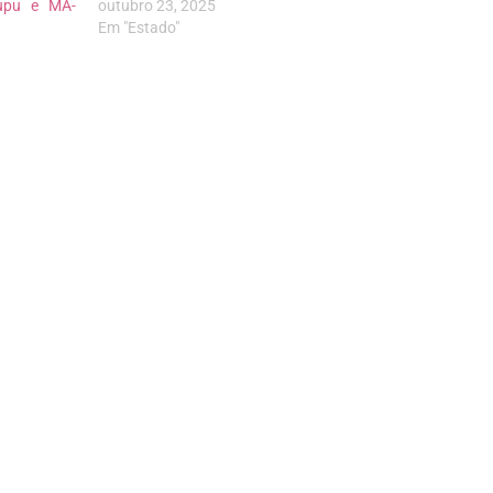
rupu e MA-
outubro 23, 2025
Em "Estado"