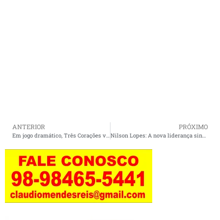
ANTERIOR
PRÓXIMO
Em jogo dramático, Três Corações vence Calobico nos pênaltis e avança no Campeonato de Inverno.
Nilson Lopes: A nova liderança sindical e comunitária de Apicum-Açu.