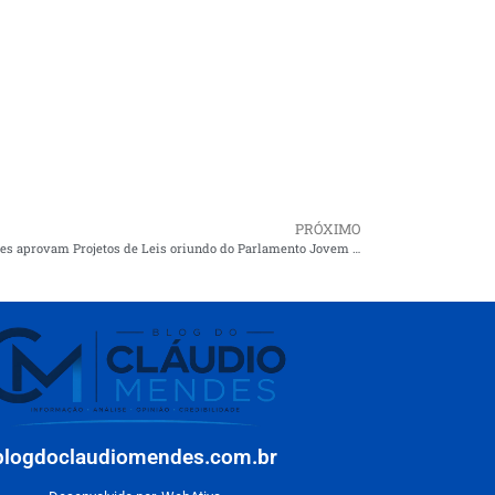
PRÓXIMO
Vereadores aprovam Projetos de Leis oriundo do Parlamento Jovem edições 2017 e 2018
blogdoclaudiomendes.com.br