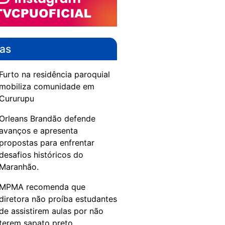
das
Furto na residência paroquial
mobiliza comunidade em
Cururupu
Orleans Brandão defende
avanços e apresenta
propostas para enfrentar
desafios históricos do
Maranhão.
MPMA recomenda que
diretora não proíba estudantes
de assistirem aulas por não
terem sapato preto.