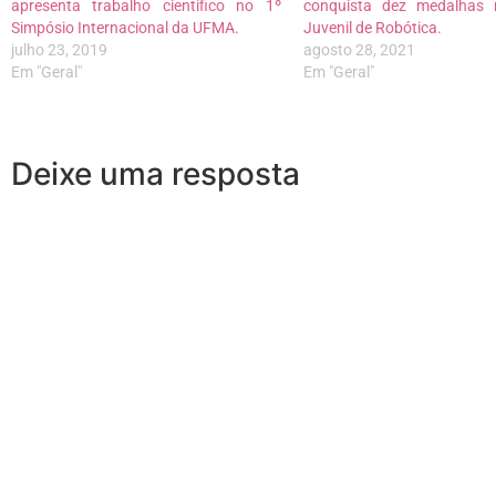
apresenta trabalho científico no 1º
conquista dez medalhas 
Simpósio Internacional da UFMA.
Juvenil de Robótica.
julho 23, 2019
agosto 28, 2021
Em "Geral"
Em "Geral"
Deixe uma resposta