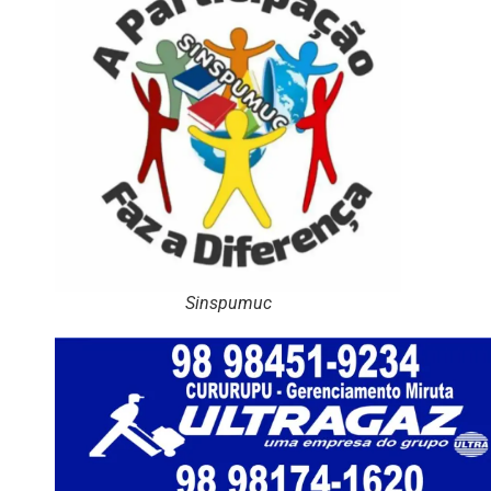
Sinspumuc