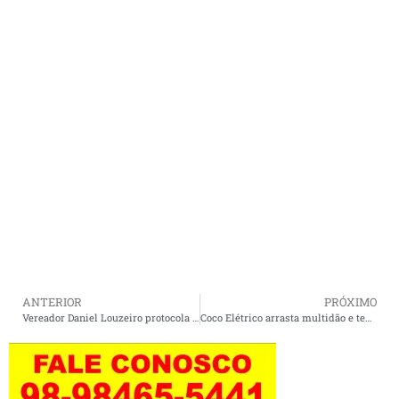
ANTERIOR
PRÓXIMO
Vereador Daniel Louzeiro protocola ação no Ministério Público para implantação de agência da Caixa Econômica em Cururupu.
Coco Elétrico arrasta multidão e tem maior concentração de foliões no Carnaval de Cururupu 2019.